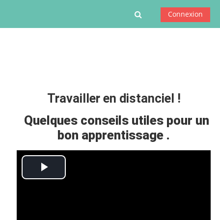
Passer au contenu principal
Activer/désactiver l
Connexion
Travailler en distanciel !
Quelques conseils utiles pour un
bon apprentissage .
Lire
la